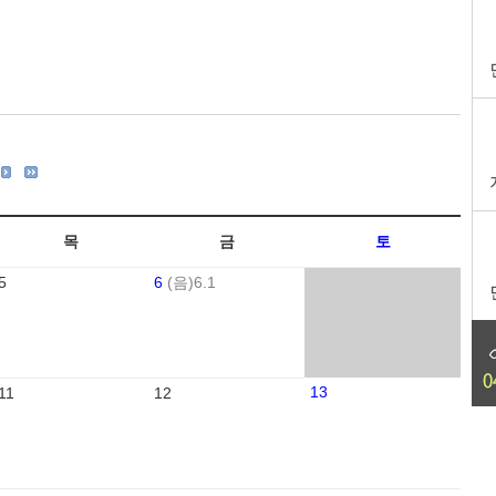
목
금
토
5
6
(음)6.1
13
11
12