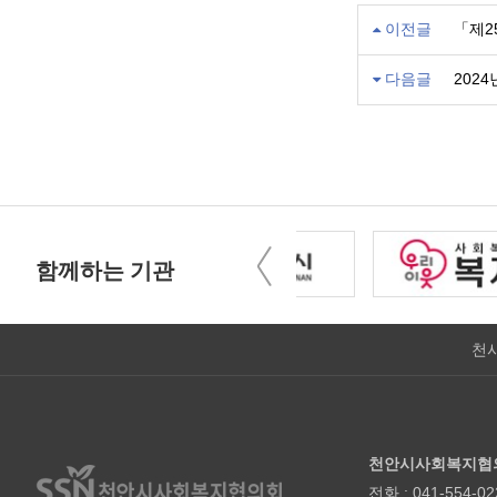
이전글
「제2
다음글
202
함께하는 기관
천
천안시사회복지협
전화 : 041-554-02