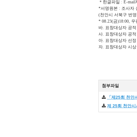
＊
한글파일
: E-mail
서명원본
조사자 
*
:
천안시 서북구 번
(
금
우
* 08.23(
)18:00,
바
표창대상자 공적
.
사
표창대상자 공적
.
아
표창대상자 선정
.
자
표창대상자 시
.
첨부파일
「제25회 천안
제 25회 천안