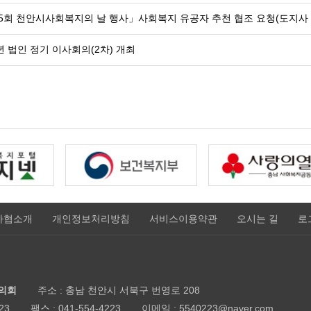
5회 천안시사회복지의 날 행사」사회복지 유공자 추천 협조 요청(도지사
4년 법인 정기 이사회의(2차) 개최
사협소개
개인정보처리방침
서비스이용약관
오시는 길
로
의회
주소 : 충남 천안시 서북구 번영로 208
23
팩스 : 041-554-4223
이메일 : 5540223@naver.com