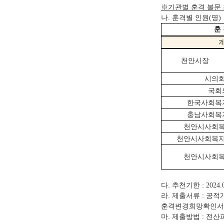
※
기관별 훈격 불문
나
훈격별 인원
명
.
(
)
훈
천안시장
시의
국회
한국사회복
충남사회복
천안시사회
천안시사회복
천안시사회
다
추천기한
.
: 2024.
라
제출서류
공적
.
:
훈격변경희망확인서
마
제출방법
전산
.
: