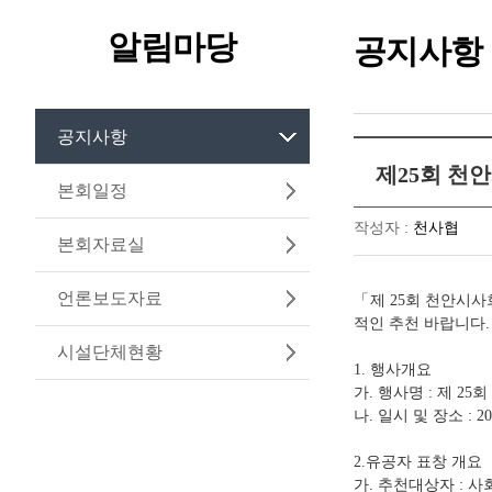
알림마당
공지사항
공지사항
제25회 천
본회일정
작성자 :
천사협
본회자료실
언론보도자료
「
제
회 천안시사
25
적인 추천 바랍니다
.
시설단체현황
행사개요
1.
가
행사명
제
회
.
:
25
나
일시 및 장소
.
: 2
유공자 표창 개요
2.
가
추천대상자
사
.
: