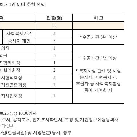
 최대
인 이내 추천 요망
1
 격
인원
명
비 고
(
)
계
22
사회복지기관
3
수공기간
년 이상
*
3
종사자 개인
7
회의장
1
의원
3
수공기간
년 이상
*
1
지협의회장
1
지협의회장
2
복지시설 단체 및
시설
*
종사자
자원봉사자
복지협의회장
,
,
3
후원자 등 사회복지활성
지기관연합회장
1
화에 기여한 자
복지사협회장
1
금
까지
08.23.(
) 18:00
개요서
공적조서
현지조사확인서
표창 및 개인정보이용동의서
,
,
,
,
 각
부
1
.
파일
한글파일
및 서명원본
등기
송부
(
)
(
)