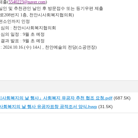
제출
(
5540223@naver.com
)
실인 및 추천관인 날인 후 방문접수 또는 등기우편 제출
영로
번지
층
천안시사회복지협의회
208
1
,
)
편소인까지 인정
 심의
천안시사회복지협의회
:
 심의 일정
월 초 예정
: 9
 결과 발표
월 초 예정
: 9
상
수
시
천안예술의 전당
소공연장
: 2024.10.16.(
) 14
,
(
)
시사회복지의 날 행사」사회복지 유공자 추천 협조 요청.pdf
(687.5K)
시사회복지의 날 행사 유공자표창 공적조서 양식.hwp
(31.5K)