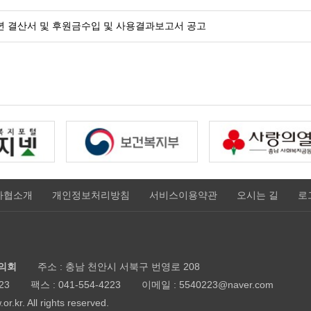
1년 결산서 및 후원금수입 및 사용결과보고서 공고
사협소개
개인정보처리방침
서비스이용약관
오시는 길
로
의회
주소 : 충남 천안시 서북구 번영로 208
23
팩스 : 041-554-4223
이메일 : 5540223@naver.com
r.kr. All rights reserved.