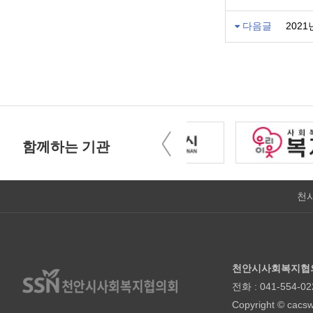
다음글
202
함께하는 기관
천
천안시사회복지협
전화 : 041-554-02
Copyright © cacsw.o